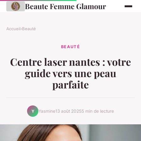
Beaute Femme Glamour
Accueil
›
Beauté
BEAUTÉ
Centre laser nantes : votre
guide vers une peau
parfaite
Yasmine
13 août 2025
5 min de lecture
Y