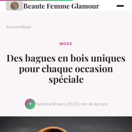
Beaute Femme Glamour
Accueil
›
Mode
MODE
Des bagues en bois uniques
pour chaque occasion
spéciale
Yasmine
18 mars 2025
3 min de lecture
Y